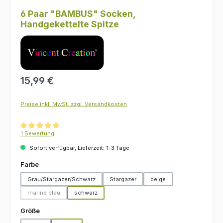
6 Paar "BAMBUS" Socken,
Handgekettelte Spitze
Regulärer Preis:
15,99 €
Preise inkl. MwSt. zzgl. Versandkosten
Durchschnittliche Bewertung von 5 von 5 Sternen
1 Bewertung
Sofort verfügbar, Lieferzeit: 1-3 Tage
auswählen
Farbe
Grau/Stargazer/Schwarz
Stargazer
beige
marine blau
schwarz
(Diese Option ist zurzeit nicht verfügbar.)
auswählen
Größe