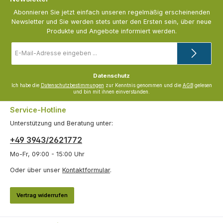
Abonnieren Sie jetzt einfach unseren regelmäßig erscheinenden
Newsletter und Sie werden stets unter den Ersten sein, über neue
Produkte und Angebote informiert werden.
E-
Mail-
Adresse
*
Datenschutz
Ich habe die
Datenschutzbestimmungen
zur Kenntnis genommen und die
AGB
gelesen
und bin mit ihnen einverstanden.
Service-Hotline
Unterstützung und Beratung unter:
+49 3943/2621772
Mo-Fr, 09:00 - 15:00 Uhr
Oder über unser
Kontaktformular
.
Vertrag widerrufen