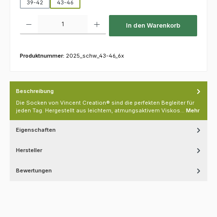
39-42
43-46
Produkt Anzahl: Gib den gewünschten Wert ein oder benutze die Schaltfl
In den Warenkorb
Produktnummer:
2025_schw_43-46_6x
Beschreibung
Die Socken von Vincent Creation® sind die perfekten Begleiter für
jeden Tag. Hergestellt aus leichtem, atmungsaktivem Viskos…
Mehr
Eigenschaften
Hersteller
Bewertungen