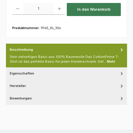
Produkt Anzahl: Gib den gewünschten Wert ein oder benutze die Schaltfl
In den Warenkorb
Produktnummer:
1945_XL_10x
Beschreibung
Dein vielseitiges Basic aus 100% Baumwolle Das CottonPrime T-
Shirt ist das perfekte Basic für jeden Kleiderschrank. Gef…
Mehr
Eigenschaften
Hersteller
Bewertungen