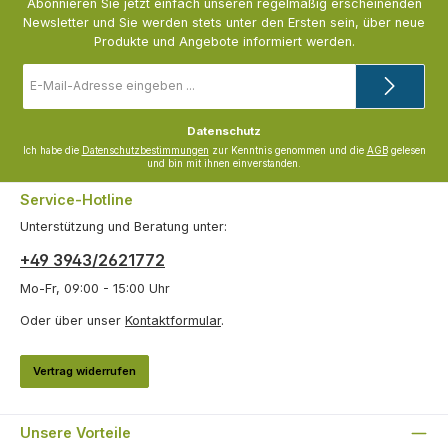
Abonnieren Sie jetzt einfach unseren regelmäßig erscheinenden
Newsletter und Sie werden stets unter den Ersten sein, über neue
Produkte und Angebote informiert werden.
E-
Mail-
Adresse
*
Datenschutz
Ich habe die
Datenschutzbestimmungen
zur Kenntnis genommen und die
AGB
gelesen
und bin mit ihnen einverstanden.
Service-Hotline
Unterstützung und Beratung unter:
+49 3943/2621772
Mo-Fr, 09:00 - 15:00 Uhr
Oder über unser
Kontaktformular
.
Vertrag widerrufen
Unsere Vorteile