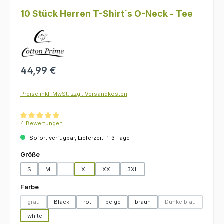
10 Stück Herren T-Shirt`s O-Neck - Tee
Regulärer Preis:
44,99 €
Preise inkl. MwSt. zzgl. Versandkosten
Durchschnittliche Bewertung von 5 von 5 Sternen
4 Bewertungen
Sofort verfügbar, Lieferzeit: 1-3 Tage
auswählen
Größe
S
M
L
XL
XXL
3XL
(Diese Option ist zurzeit nicht verfügbar.)
auswählen
Farbe
grau
Black
rot
beige
braun
Dunkelblau
(Diese Option ist zurzeit nicht verfügbar.)
(Diese Option ist z
white