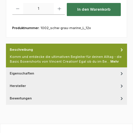
Produkt Anzahl: Gib den gewünschten Wert ein oder benutze die Schaltfl
In den Warenkorb
Produktnummer:
1002_schw-grau-marine_L_12x
Beschreibung
Komm und entdecke die ultimativen Begleiter für deinen Alltag - die
Basic Boxershorts von Vincent Creation! Egal ob du im Be…
Mehr
Eigenschaften
Hersteller
Bewertungen