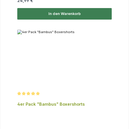
Regulärer Preis:
24,99 €
In den Warenkorb
Durchschnittliche Bewertung von 5 von 5 Sternen
4er Pack "Bambus" Boxershorts