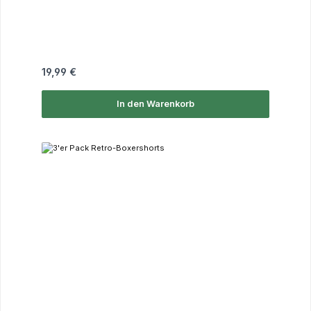
Regulärer Preis:
19,99 €
In den Warenkorb