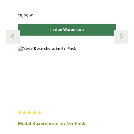
Regulärer Preis:
19,99 €
In den Warenkorb
Durchschnittliche Bewertung von 5 von 5 Sternen
Modal Boxershorts im 4er Pack