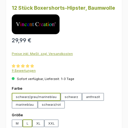
12 Stück Boxershorts-Hipster, Baumwolle
Regulärer Preis:
29,99 €
Preise inkl. MwSt. zzgl. Versandkosten
Durchschnittliche Bewertung von 5 von 5 Sternen
9 Bewertungen
Sofort verfügbar, Lieferzeit: 1-3 Tage
auswählen
Farbe
schwarz/grau/marineblau
schwarz
anthrazit
marineblau
schwarz/rot
auswählen
Größe
M
L
XL
XXL