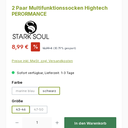
2 Paar Multifunktionssocken Hightech
PERORMANCE
Verkaufspreis:
8,99 €
%
Regulärer Preis:
12,99 €
(30.79% gespart)
Preise inkl. MwSt. zzgl. Versandkosten
Sofort verfügbar, Lieferzeit: 1-3 Tage
auswählen
Farbe
marine blau
schwarz
(Diese Option ist zurzeit nicht verfügbar.)
auswählen
Größe
43-46
47-50
(Diese Option ist zurzeit nicht verfügbar.)
Produkt Anzahl: Gib den gewünschten Wert ein oder benutze die Schaltfl
In den Warenkorb