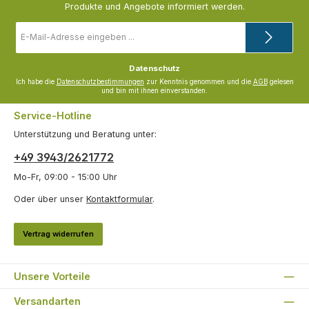
Produkte und Angebote informiert werden.
E-
Mail-
Adresse
*
Datenschutz
Ich habe die
Datenschutzbestimmungen
zur Kenntnis genommen und die
AGB
gelesen
und bin mit ihnen einverstanden.
Service-Hotline
Unterstützung und Beratung unter:
+49 3943/2621772
Mo-Fr, 09:00 - 15:00 Uhr
Oder über unser
Kontaktformular
.
Vertrag widerrufen
Unsere Vorteile
Versandarten