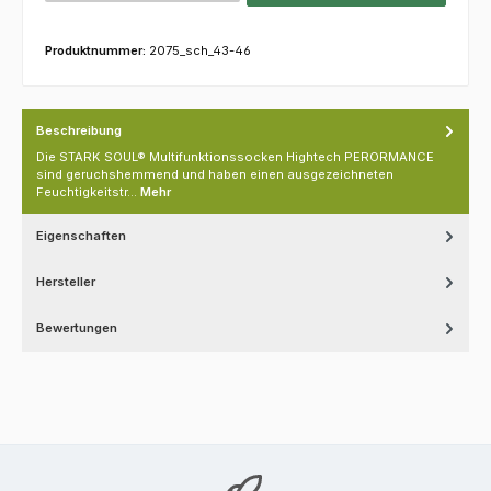
Produktnummer:
2075_sch_43-46
Beschreibung
Die STARK SOUL® Multifunktionssocken Hightech PERORMANCE
sind geruchshemmend und haben einen ausgezeichneten
Feuchtigkeitstr…
Mehr
Eigenschaften
Hersteller
Bewertungen