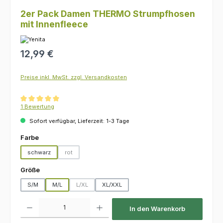
2er Pack Damen THERMO Strumpfhosen
mit Innenfleece
Regulärer Preis:
12,99 €
Preise inkl. MwSt. zzgl. Versandkosten
Durchschnittliche Bewertung von 5 von 5 Sternen
1 Bewertung
Sofort verfügbar, Lieferzeit: 1-3 Tage
auswählen
Farbe
schwarz
rot
(Diese Option ist zurzeit nicht verfügbar.)
auswählen
Größe
S/M
M/L
L/XL
XL/XXL
(Diese Option ist zurzeit nicht verfügbar.)
Produkt Anzahl: Gib den gewünschten Wert ein oder benutze die Schaltfl
In den Warenkorb