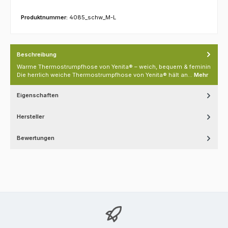
Produktnummer:
4085_schw_M-L
Beschreibung
Warme Thermostrumpfhose von Yenita® – weich, bequem & feminin
Die herrlich weiche Thermostrumpfhose von Yenita® hält an…
Mehr
Eigenschaften
Hersteller
Bewertungen