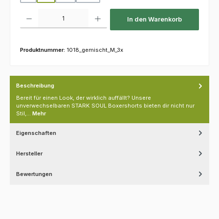
Produkt Anzahl: Gib den gewünschten Wert ein oder benutze die Schaltfl
In den Warenkorb
Produktnummer:
1018_gemischt_M_3x
Beschreibung
Bereit für einen Look, der wirklich auffällt? Unsere
unverwechselbaren STARK SOUL Boxershorts bieten dir nicht nur
Stil,…
Mehr
Eigenschaften
Hersteller
Bewertungen