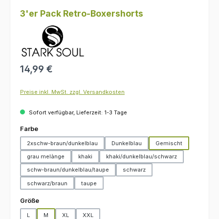
3'er Pack Retro-Boxershorts
Regulärer Preis:
14,99 €
Preise inkl. MwSt. zzgl. Versandkosten
Sofort verfügbar, Lieferzeit: 1-3 Tage
auswählen
Farbe
2xschw-braun/dunkelblau
Dunkelblau
Gemischt
grau melànge
khaki
khaki/dunkelblau/schwarz
schw-braun/dunkelblau/taupe
schwarz
schwarz/braun
taupe
auswählen
Größe
L
M
XL
XXL