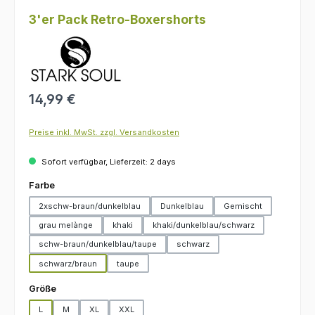
3'er Pack Retro-Boxershorts
Regulärer Preis:
14,99 €
Preise inkl. MwSt. zzgl. Versandkosten
Sofort verfügbar, Lieferzeit: 2 days
auswählen
Farbe
2xschw-braun/dunkelblau
Dunkelblau
Gemischt
grau melànge
khaki
khaki/dunkelblau/schwarz
schw-braun/dunkelblau/taupe
schwarz
schwarz/braun
taupe
auswählen
Größe
L
M
XL
XXL