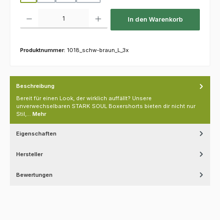
Produkt Anzahl: Gib den gewünschten Wert ein oder benutze die Schaltfl
In den Warenkorb
Produktnummer:
1018_schw-braun_L_3x
Beschreibung
Bereit für einen Look, der wirklich auffällt? Unsere
unverwechselbaren STARK SOUL Boxershorts bieten dir nicht nur
Stil,…
Mehr
Eigenschaften
Hersteller
Bewertungen