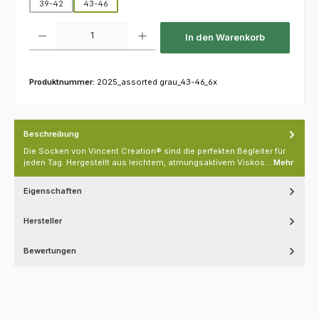
39-42
43-46
Produkt Anzahl: Gib den gewünschten Wert ein oder benutze die Schaltfl
In den Warenkorb
Produktnummer:
2025_assorted grau_43-46_6x
Beschreibung
Die Socken von Vincent Creation® sind die perfekten Begleiter für
jeden Tag. Hergestellt aus leichtem, atmungsaktivem Viskos…
Mehr
Eigenschaften
Hersteller
Bewertungen