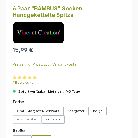
6 Paar "BAMBUS" Socken,
Handgekettelte Spitze
Regulärer Preis:
15,99 €
Preise inkl. MwSt. zzgl. Versandkosten
Durchschnittliche Bewertung von 5 von 5 Sternen
1 Bewertung
Sofort verfügbar, Lieferzeit: 1-3 Tage
auswählen
Farbe
Grau/Stargazer/Schwarz
Stargazer
beige
marine blau
schwarz
(Diese Option ist zurzeit nicht verfügbar.)
auswählen
Größe