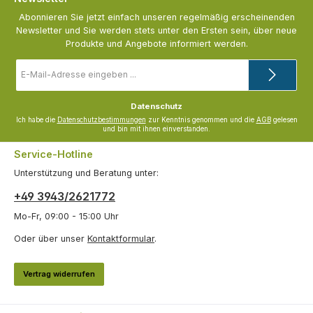
Abonnieren Sie jetzt einfach unseren regelmäßig erscheinenden
Newsletter und Sie werden stets unter den Ersten sein, über neue
Produkte und Angebote informiert werden.
E-
Mail-
Adresse
*
Datenschutz
Ich habe die
Datenschutzbestimmungen
zur Kenntnis genommen und die
AGB
gelesen
und bin mit ihnen einverstanden.
Service-Hotline
Unterstützung und Beratung unter:
+49 3943/2621772
Mo-Fr, 09:00 - 15:00 Uhr
Oder über unser
Kontaktformular
.
Vertrag widerrufen