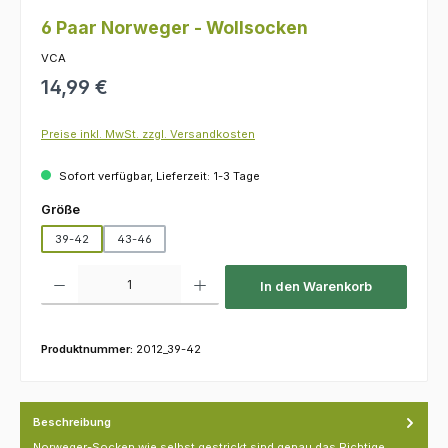
6 Paar Norweger - Wollsocken
VCA
Regulärer Preis:
14,99 €
Preise inkl. MwSt. zzgl. Versandkosten
Sofort verfügbar, Lieferzeit: 1-3 Tage
auswählen
Größe
39-42
43-46
Produkt Anzahl: Gib den gewünschten Wert ein oder benutze die Schaltfl
In den Warenkorb
Produktnummer:
2012_39-42
Beschreibung
Norweger-Socken wie selbst gestrickt sind genau das Richtige,