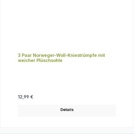
3 Paar Norweger-Woll-Kniestrümpfe mit
weicher Plüschsohle
Regulärer Preis:
12,99 €
Details