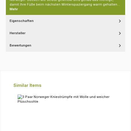
damit Ihre Füße beim nächsten Winterspaziergang warm gehalten…
Mehr
Eigenschaften
Hersteller
Bewertungen
Produktgalerie überspringen
Similar Items