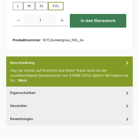
L
M
XL
XXL
Produkt Anzahl: Gib den gewünschten Wert ein oder benutze die Schaltfl
In den Warenkorb
Produktnummer:
1017_dunkelgrau_XXL_6x
Beschreibung
Hey, du stehst auf Komfort und Style? Dann wirst du die
unverkennbaren Boxershorts von STARK SOUL lieben! Wir haben sie
für…
Mehr
Eigenschaften
Hersteller
Bewertungen