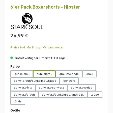
6'er Pack Boxershorts - Hipster
Regulärer Preis:
24,99 €
Preise inkl. MwSt. zzgl. Versandkosten
Sofort verfügbar, Lieferzeit: 1-3 Tage
auswählen
Farbe
Dunkelblau
dunkelgrau
grau melànge
khaki
schw-braun/dunkelblau/taupe
schwarz
schwarz-Mix
schwarz-schwarz
schwarz-weiss
schwarz/braun
schwarz/dunkelgrau/anthrazit
taupe
türkis
auswählen
Größe