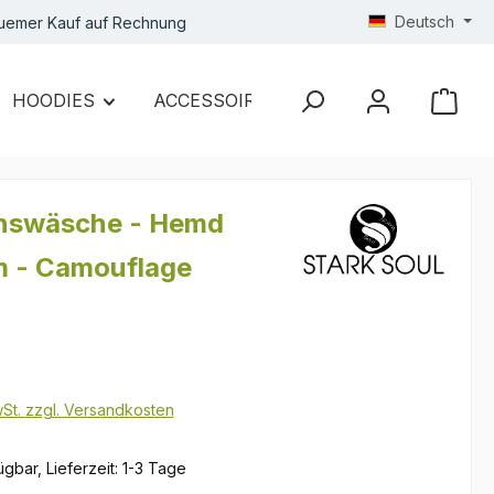
Deutsch
uemer Kauf auf Rechnung
HOODIES
ACCESSOIRES
SALE
nswäsche - Hemd
 - Camouflage
s:
wSt. zzgl. Versandkosten
gbar, Lieferzeit: 1-3 Tage