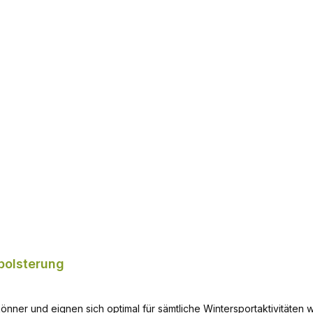
Eigenschaften beim Skifahren, Schneewandern und Snowboarden
In den Warenkorb
polsterung
könner und eignen sich optimal für sämtliche Wintersportaktivitäten