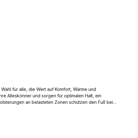
ahl für alle, die Wert auf Komfort, Wärme und
e Alleskönner und sorgen für optimalen Halt, ein
Polsterungen an belasteten Zonen schützen den Fuß bei
ntstehen keine Druckstellen – auch nach stundenlangem
klima sorgt die angenehme Wärme- und Klimaregulierung,
tion und Passgenauigkeit. Highlights der STARK SOUL®