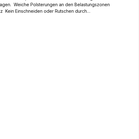
ngszonen
z Kein Einschneiden oder Rutschen durch
iche Wärme Hochwertige Materialien für beste