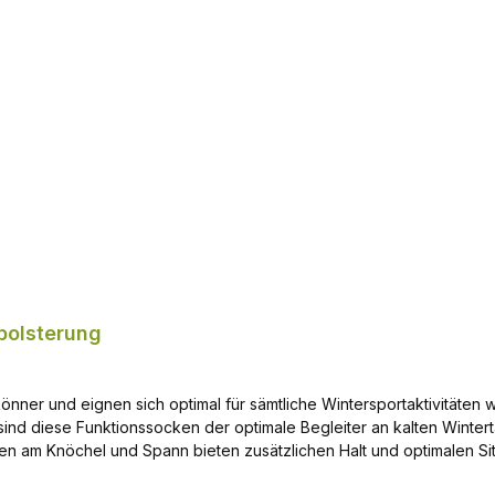
Meister (2018 & 2019), steht uns ein starker Markenbotschafter zur 
In den Warenkorb
TARK SOUL® Skistrümpfe sind mehr als nur Wintersocken – sie sind 
rlichen Wanderungen – mit diesen Funktionssocken bist du für jede 
polsterung
könner und eignen sich optimal für sämtliche Wintersportaktivitäten
socken der optimale Begleiter an kalten Wintertagen. Weiche Polsterungen an den Belastu
m Knöchel und Spann bieten zusätzlichen Halt und optimalen Sit
len Frotteegewebe - macht die Socke weich und sorgt für zusätzl