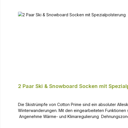
– getestet von Olympia-Athleten & Outdoor-Spezialisten Entwickelt mit Profisportlern Unsere Produkte werden regelmäßig von olympischen Athleten und Outdoor-Spezialisten getestet.
Mit Marius Reck, professionellem Skifahrer und deutschem 
Bedingungen im Training und Wettkampf prüft. Fazit Die S
Funktion. Ob auf der Piste, im Tiefschnee oder bei winte
2 Paar Ski & Snowboard Socken mit Spezial
Die Skistrümpfe von Cotton Prime sind ein absoluter Alles
Winterwanderungen. Mit den eingearbeiteten Funktionen sind diese Funktions
Angenehme Wärme- und Klimaregulierung Dehnungszonen a
Doppelbündchen Weiche Zehennaht, vermindert Druckstel