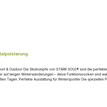
ialpolsterung
rt & Outdoor Die Skistrümpfe von STARK SOUL® sind die perfekte W
er auf langen Winterwanderungen – diese Funktionssocken sind wahr
en Tagen. Perfekte Ausstattung für Wintersportler Die speziellen 
el und Spann zusätzlichen Halt bieten. Dank der flachen Nähte e
onders weich und speichert zusätzlich Wärme. Für ein ideales Fuß
ch mehrmaligem Waschen behalten die Skistrümpfe ihre Form, Funk