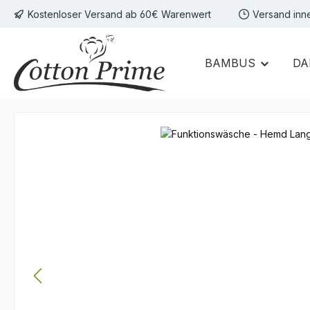
Kostenloser Versand ab 60€ Warenwert
Versand inn
 Hauptinhalt springen
Zur Suche springen
Zur Hauptnavigation springen
BAMBUS
DA
Bildergalerie überspringen