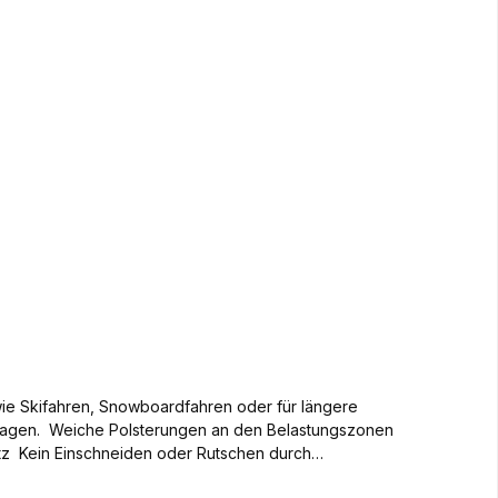
Seite, der unsere Skistrümpfe unter härtesten
die perfekte Kombination aus Schutz, Komfort und
Herausforderung bestens ausgerüstet.
 wie Skifahren, Snowboardfahren oder für längere
ngszonen
z Kein Einschneiden oder Rutschen durch
iche Wärme Hochwertige Materialien für beste