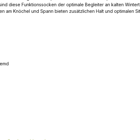
socken der optimale Begleiter an kalten Wintertagen. Weiche Polsterungen an den Belastu
m Knöchel und Spann bieten zusätzlichen Halt und optimalen Sit
len Frotteegewebe - macht die Socke weich und sorgt für zusätzl
Eigenschaften beim Skifahren, Schneewandern und Snowboarden
In den Warenkorb