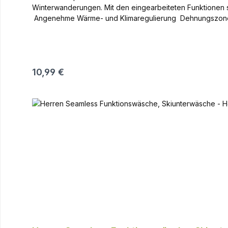
Winterwanderungen. Mit den eingearbeiteten Funktionen sind diese Funktions
Angenehme Wärme- und Klimaregulierung Dehnungszonen a
Doppelbündchen Weiche Zehennaht, vermindert Druckstel
Regulärer Preis:
10,99 €