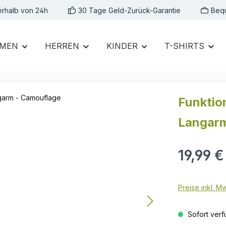
erhalb von 24h
30 Tage Geld-Zurück-Garantie
Beq
MEN
HERREN
KINDER
T-SHIRTS
Funktio
Langarm
Regulärer Prei
19,99 €
Preise inkl. M
Sofort verfü