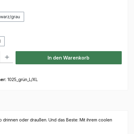
hlen
warz/grau
ählen
M
l: Gib den gewünschten Wert ein oder benutze die Schaltflächen um
In den Warenkorb
er:
1025_grün_L/XL
 ob drinnen oder draußen. Und das Beste: Mit ihrem coolen