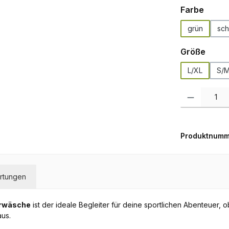
auswä
Farbe
grün
sch
ausw
Größe
L/XL
S/
Produkt Anzah
Produktnumm
rtungen
erwäsche
ist der ideale Begleiter für deine sportlichen Abenteuer,
aus.