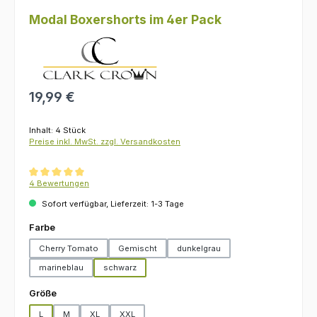
Modal Boxershorts im 4er Pack
Regulärer Preis:
19,99 €
Inhalt:
4 Stück
Preise inkl. MwSt. zzgl. Versandkosten
Durchschnittliche Bewertung von 5 von 5 Sternen
4 Bewertungen
Sofort verfügbar, Lieferzeit: 1-3 Tage
auswählen
Farbe
Cherry Tomato
Gemischt
dunkelgrau
marineblau
schwarz
auswählen
Größe
L
M
XL
XXL