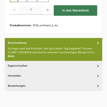
Produkt Anzahl: Gib den gewünschten Wert ein oder benutze die Schaltfl
In den Warenkorb
Produktnummer:
1936_schwarz_L_4x
Beschreibung
Du legst wert auf Komfort, der dich jeden Tag begleitet? Unsere
CLARK CROWN Boxershorts vereinen hochwertiges Modal mit e…
Mehr
Eigenschaften
Hersteller
Bewertungen