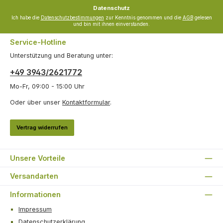
*
Datenschutz
Ich habe die
Datenschutzbestimmungen
zur Kenntnis genommen und die
AGB
gelesen
und bin mit ihnen einverstanden.
Service-Hotline
Unterstützung und Beratung unter:
+49 3943/2621772
Mo-Fr, 09:00 - 15:00 Uhr
Oder über unser
Kontaktformular
.
Vertrag widerrufen
Unsere Vorteile
Versandarten
Informationen
Impressum
Datenschutzerklärung