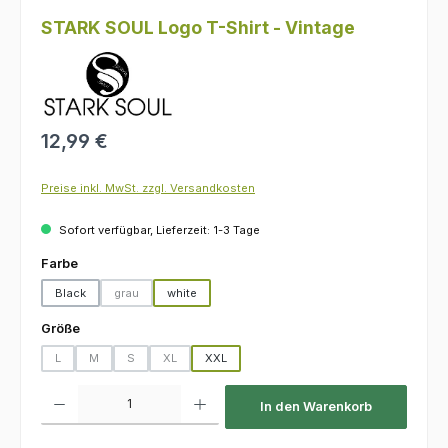
STARK SOUL Logo T-Shirt - Vintage
Regulärer Preis:
12,99 €
Preise inkl. MwSt. zzgl. Versandkosten
Sofort verfügbar, Lieferzeit: 1-3 Tage
auswählen
Farbe
Black
grau
white
(Diese Option ist zurzeit nicht verfügbar.)
auswählen
Größe
L
M
S
XL
XXL
(Diese Option ist zurzeit nicht verfügbar.)
(Diese Option ist zurzeit nicht verfügbar.)
(Diese Option ist zurzeit nicht verfügbar.)
(Diese Option ist zurzeit nicht verfügbar.)
Produkt Anzahl: Gib den gewünschten Wert ein oder benutze die Schaltfl
In den Warenkorb