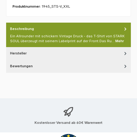
Produktnummer:
1945_STS-V_XXL
Beschreibung
Ein Allrounder mit schickem Vintage Druck - das T-Shirt von STARK
SOUL überzeugt mit seinem Labelprint auf der Front.Das Ru…
Mehr
Hersteller
Bewertungen
Kostenloser Versand ab 60€ Warenwert