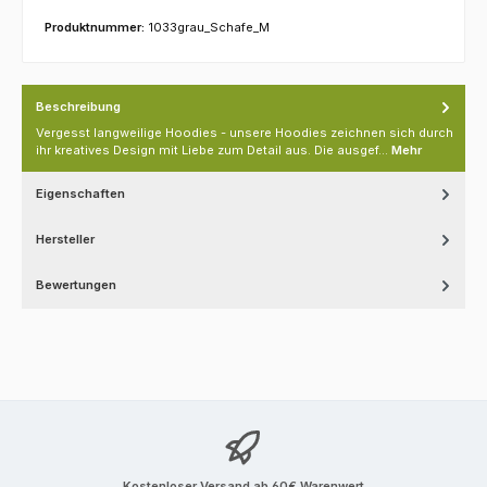
Produktnummer:
1033grau_Schafe_M
Beschreibung
Vergesst langweilige Hoodies - unsere Hoodies zeichnen sich durch
ihr kreatives Design mit Liebe zum Detail aus. Die ausgef…
Mehr
Eigenschaften
Hersteller
Bewertungen
Kostenloser Versand ab 60€ Warenwert