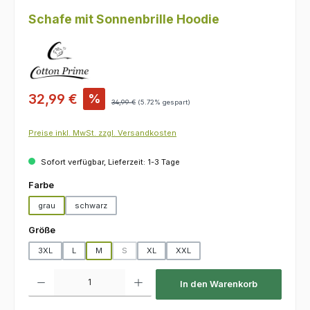
Schafe mit Sonnenbrille Hoodie
Verkaufspreis:
32,99 €
%
Regulärer Preis:
34,99 €
(5.72% gespart)
Preise inkl. MwSt. zzgl. Versandkosten
Sofort verfügbar, Lieferzeit: 1-3 Tage
auswählen
Farbe
grau
schwarz
auswählen
Größe
3XL
L
M
S
XL
XXL
(Diese Option ist zurzeit nicht verfügbar.)
Produkt Anzahl: Gib den gewünschten Wert ein oder benutze die Schaltfl
In den Warenkorb