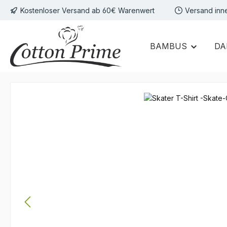
Kostenloser Versand ab 60€ Warenwert
Versand inn
 Hauptinhalt springen
Zur Suche springen
Zur Hauptnavigation springen
BAMBUS
DA
Bildergalerie überspringen