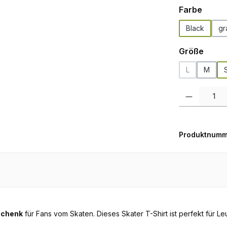
auswä
Farbe
Black
gr
ausw
Größe
L
M
(Diese Option 
Produkt Anzah
Produktnumm
chenk
für Fans vom Skaten. Dieses Skater T-Shirt ist perfekt für Le