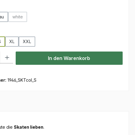
hlen
au
white
(Diese Option ist zurzeit nicht verfügbar.)
ählen
S
XL
XXL
ist zurzeit nicht verfügbar.)
l: Gib den gewünschten Wert ein oder benutze die Schaltflächen um
In den Warenkorb
er:
1946_SKTcol_S
ute die
Skaten lieben
.