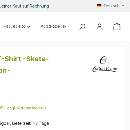
Deutsch
uemer Kauf auf Rechnung
HOODIES
ACCESSOIRES
SALE
T-Shirt -Skate-
on-
s:
wSt. zzgl. Versandkosten
gbar, Lieferzeit: 1-3 Tage