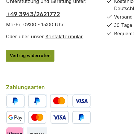
Unterstützung und Beratung unter:
Kostenlo
Deutsch
+49 3943/2621772
Versand 
Mo-Fr, 09:00 - 15:00 Uhr
30 Tage 
Bequeme
Oder über unser
Kontaktformular
.
Vertrag widerrufen
Zahlungsarten
PayPal
Später Bezahlen
Kredit- oder Debitkarte
Benutzerdefiniertes Bild 1
Benutzerdefiniertes Bild 2
Benutzerdefiniertes Bild 3
Vorkasse