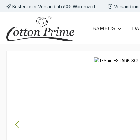
Kostenloser Versand ab 60€ Warenwert
Versand inn
 Hauptinhalt springen
Zur Suche springen
Zur Hauptnavigation springen
BAMBUS
DA
Bildergalerie überspringen