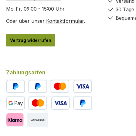
Versand 
Mo-Fr, 09:00 - 15:00 Uhr
30 Tage 
Bequeme
Oder über unser
Kontaktformular
.
Vertrag widerrufen
Zahlungsarten
PayPal
Später Bezahlen
Kredit- oder Debitkarte
Benutzerdefiniertes Bild 1
Benutzerdefiniertes Bild 2
Benutzerdefiniertes Bild 3
Vorkasse
Klarna