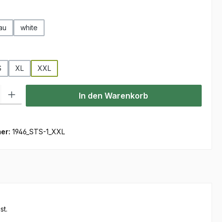
hlen
au
white
ählen
S
XL
XXL
ist zurzeit nicht verfügbar.)
l: Gib den gewünschten Wert ein oder benutze die Schaltflächen um
In den Warenkorb
er:
1946_STS-1_XXL
st.