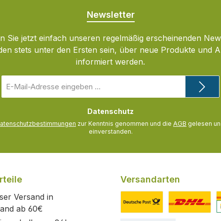
Newsletter
 Sie jetzt einfach unseren regelmäßig erscheinenden New
den stets unter den Ersten sein, über neue Produkte und 
informiert werden.
E-
Mail-
Adresse
Datenschutz
*
atenschutzbestimmungen
zur Kenntnis genommen und die
AGB
gelesen und
einverstanden.
teile
Versandarten
ser Versand in
land ab 60€
Benutzerdefiniertes Bild 1
Benutzerdefini
B