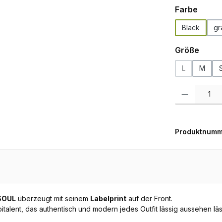
auswä
Farbe
Black
gr
ausw
Größe
L
M
(Diese Option 
Produkt Anzah
Produktnumm
 SOUL
überzeugt mit seinem
Labelprint
auf der Front.
bitalent, das authentisch und modern jedes Outfit lässig aussehen läs