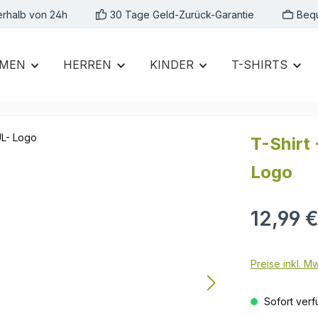
erhalb von 24h
30 Tage Geld-Zurück-Garantie
Beq
MEN
HERREN
KINDER
T-SHIRTS
T-Shirt
Logo
Regulärer Prei
12,99 
Preise inkl. M
Sofort verfü