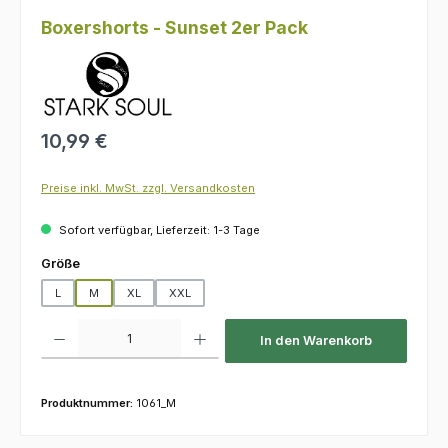
Boxershorts - Sunset 2er Pack
Regulärer Preis:
10,99 €
Preise inkl. MwSt. zzgl. Versandkosten
Sofort verfügbar, Lieferzeit: 1-3 Tage
auswählen
Größe
L
M
XL
XXL
Produkt Anzahl: Gib den gewünschten Wert ein oder benutze die Schaltfl
In den Warenkorb
Produktnummer:
1061_M