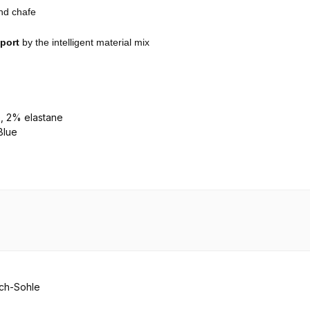
and chafe
sport
by the intelligent material mix
, 2% elastane
Blue