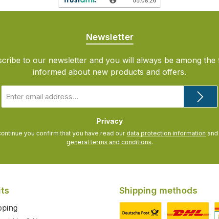
Newsletter
cribe to our newsletter and you will always be among the f
informed about new products and offers.
Email
address
*
Privacy
continue you confirm that you have read our
data protection information
general terms and conditions
.
its
Shipping methods
pping