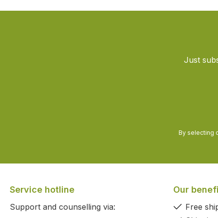
Just subs
By selecting 
Service hotline
Our benef
Support and counselling via:
Free shi