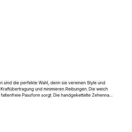
n sind die perfekte Wahl, denn sie vereinen Style und
ie Kraftübertragung und minimieren Reibungen. Die weich
 faltenfreie Passform sorgt. Die handgekettelte Zehennaht
chuh. Der Baumwollanteil gewährleistet optimale
schuhe entwickelt, um dein Ballgefühl zu steigern und dich
nce! Jetzt bestellen und deine Performance auf ein neues