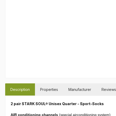
Description
Properties
Manufacturer
Reviews
2 pair STARK SOUL® Unisex Quarter - Sport-Socks
AIR conditioning channels
(special airconditioning system)