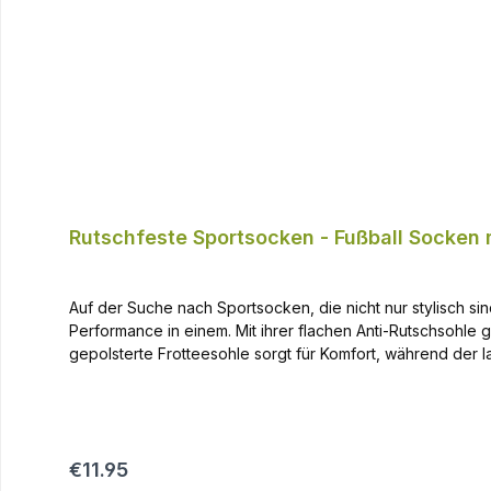
Rutschfeste Sportsocken - Fußball Socken 
Auf der Suche nach Sportsocken, die nicht nur stylisch s
Performance in einem. Mit ihrer flachen Anti-Rutschsohle 
gepolsterte Frotteesohle sorgt für Komfort, während der 
sorgt für eine kaum spürbare Naht und das Rippbündchen u
Klimaregulierung, während der Elasthananteil eine perfekte
bei schnellen Richtungswechseln zu unterstützen. Hol dir
Level heben! Flache Anti-Rutsch Sohle Optimale Kraftübertragung und minimale Reibung Weich gepolsterte Frotteesohle Langer Rippbund mit leichter Kompression Handgekettelte
Regular price:
€11.95