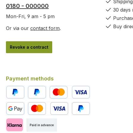
Shipping
0180 - 000000
30 days
Mon-Fri, 9 am - 5 pm
Purchas
Buy dire
Or via our
contact form
.
Revoke a contract
Payment methods
PayPal
Pay Later
Credit or debit card
Custom image 1
Custom image 2
Custom image 3
Paid in advance