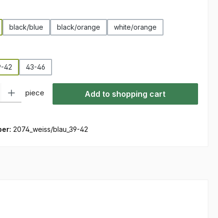
black/blue
black/orange
white/orange
9-42
43-46
ty: Enter the desired amount or use the buttons to increase or decre
piece
Add to shopping cart
ber:
2074_weiss/blau_39-42