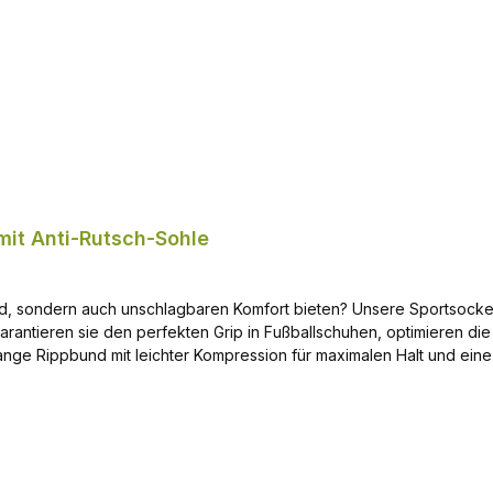
mit Anti-Rutsch-Sohle
ind, sondern auch unschlagbaren Komfort bieten? Unsere Sportsocke
garantieren sie den perfekten Grip in Fußballschuhen, optimieren d
lange Rippbund mit leichter Kompression für maximalen Halt und eine
m den Mittelfuß verhindert ein lästiges Verdrehen der Socken im S
 Passform sicherstellt. Diese Sportsocken sind speziell für Fußball
 die ultimativen Sportsocken und erlebe uneingeschränkte Performa
Zehennaht Rippbündchen um Mittelfuß Atmungsaktiv und Klimaregulierend