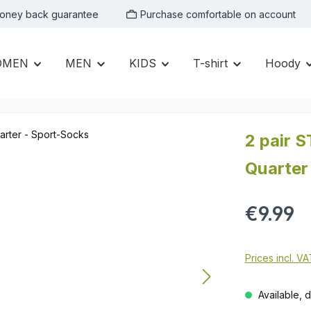
oney back guarantee
Purchase comfortable on account
OMEN
MEN
KIDS
T-shirt
Hoody
2 pair 
Quarter
Regular price:
€9.99
Prices incl. V
Available, d