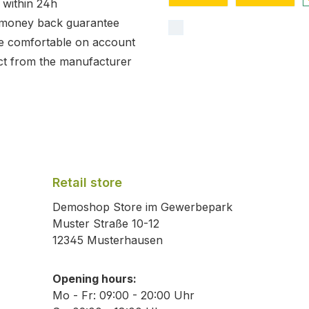
 within 24h
Custom image 1
Custom image
C
 money back guarantee
e comfortable on account
ct from the manufacturer
Retail store
Demoshop Store im Gewerbepark
Muster Straße 10-12
12345 Musterhausen
Opening hours:
Mo - Fr: 09:00 - 20:00 Uhr