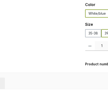
Select
Color
White/blue
Select
Size
35-38
3
Product Quanti
Product num