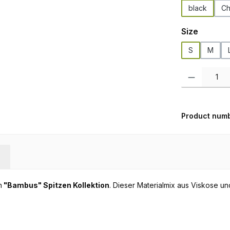
black
Ch
Select
Size
S
M
Product Quanti
Product num
n
"Bambus" Spitzen Kollektion
. Dieser Materialmix aus Viskose u