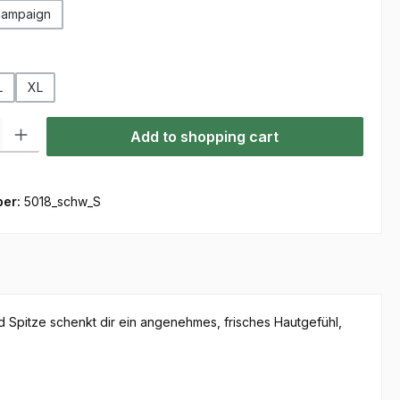
ampaign
L
XL
ty: Enter the desired amount or use the buttons to increase or decre
Add to shopping cart
ber:
5018_schw_S
nd Spitze schenkt dir ein angenehmes, frisches Hautgefühl,