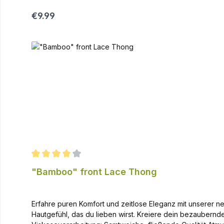
Regular price:
€9.99
Average rating of 4 out of 5 stars
"Bamboo" front Lace Thong
Erfahre puren Komfort und zeitlose Eleganz mit unserer n
Hautgefühl, das du lieben wirst. Kreiere dein bezaubernd