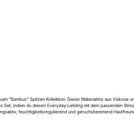
euen "Bambus" Spitzen Kollektion. Dieser Materialmix aus Viskose u
s Set, indem du diesen Everyday-Liebling mit dem passenden String 
 und Bund Dezenter Markenschriftzug auf den Trägern Weiche, gefütterte Cups z