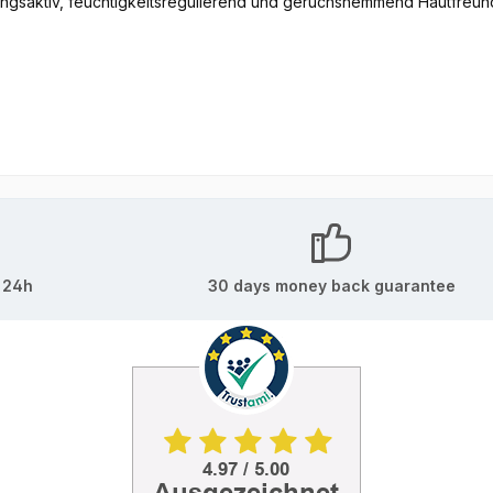
er und Bund Dezenter Markenschriftzug auf den Trägern Weiche, gefütterte Cup
 24h
30 days money back guarantee