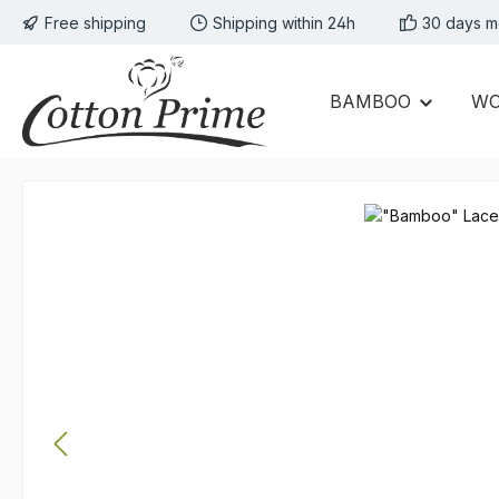
Free shipping
Shipping within 24h
30 days m
p to main content
Skip to search
Skip to main navigation
BAMBOO
W
Skip image gallery