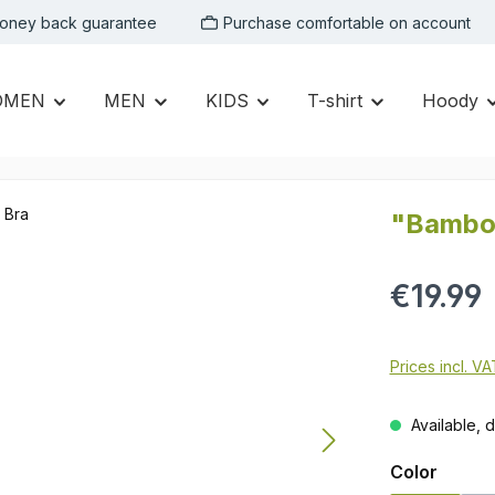
oney back guarantee
Purchase comfortable on account
OMEN
MEN
KIDS
T-shirt
Hoody
"Bambo
Regular price:
€19.99
Prices incl. V
Available, d
Select
Color