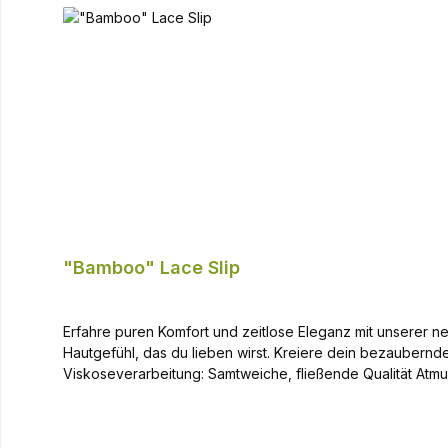
"Bamboo" Lace Slip
Erfahre puren Komfort und zeitlose Eleganz mit unserer n
Hautgefühl, das du lieben wirst. Kreiere dein bezaubernde
Viskoseverarbeitung: Samtweiche, fließende Qualität Atmungsaktiv, feuchtigkeitsregulierend und geruchshemmend Hautfreundlich Entdecke jetzt das natürliche Wohlfühlen in unserer
"Bambus" Spitzen Kollektion. Die perfekte Kombination: "Bamboo" Lace Bra Samtweiche, fließende Qualität Atmungsaktiv und feuchtigkeitsregulierend Hautfreundlich und
geruchshemmend Materialmix: Viskose und Spitze Verstellbare Träger
173 cm groß und trägt Größe S.