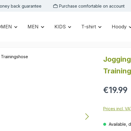
oney back guarantee
Purchase comfortable on account
OMEN
MEN
KIDS
T-shirt
Hoody
Joggin
Trainin
Regular price:
€19.99
Prices incl. V
Available, d