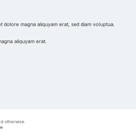
et dolore magna aliquyam erat, sed diam voluptua.
magna aliquyam erat.
ed otherwise.
e®