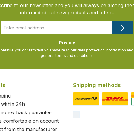
cribe to our newsletter and you will always be among the f
informed about new products and offers.
Email
address
*
Privacy
continue you confirm that you have read our
data protection information
general terms and conditions
.
its
Shipping methods
pping
 within 24h
Custom image 1
Custom image
C
 money back guarantee
e comfortable on account
ct from the manufacturer