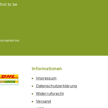
irst to be
and accepted our
Informationen
Impressum
Datenschutzerklärung
 2
ustom image 3
Widerrufsrecht
Versand