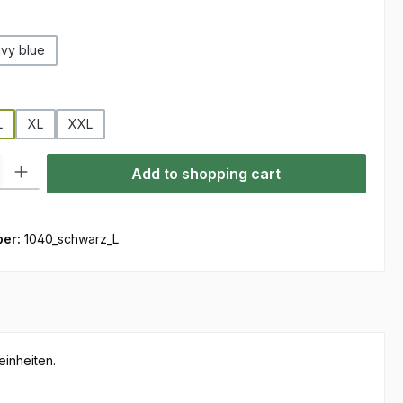
vy blue
L
XL
XXL
ty: Enter the desired amount or use the buttons to increase or decre
Add to shopping cart
ber:
1040_schwarz_L
einheiten.