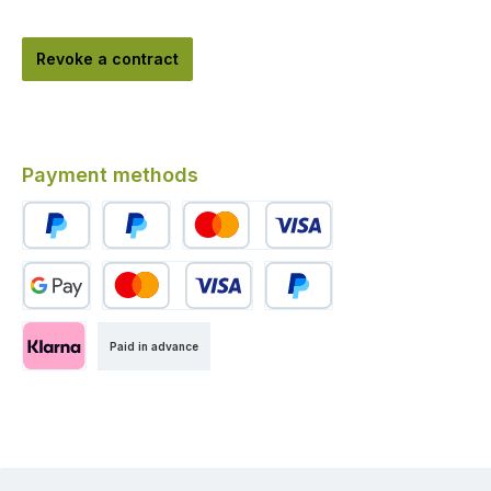
Revoke a contract
Payment methods
PayPal
Pay Later
Credit or debit card
Custom image 1
Custom image 2
Custom image 3
Paid in advance
Klarna