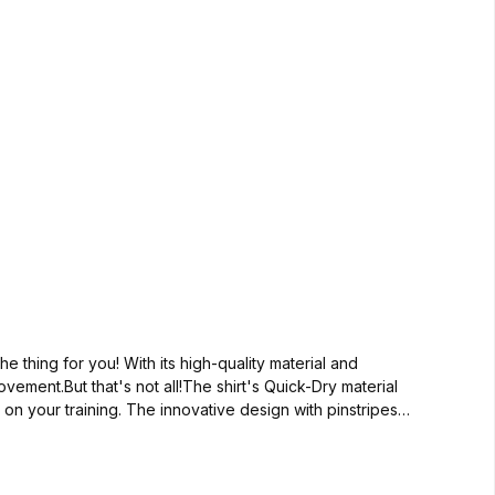
e thing for you! With its high-quality material and
vement.But that's not all!The shirt's Quick-Dry material
on your training. The innovative design with pinstripes
untry skiing, walking, trekking or hiking - this functional
the highest functionality and the innovative design of the
 100% polyester Special Quick Dry material - fast drying