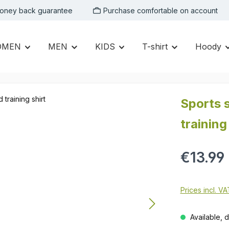
oney back guarantee
Purchase comfortable on account
OMEN
MEN
KIDS
T-shirt
Hoody
Sports s
training
Regular price:
€13.99
Prices incl. V
Available, d