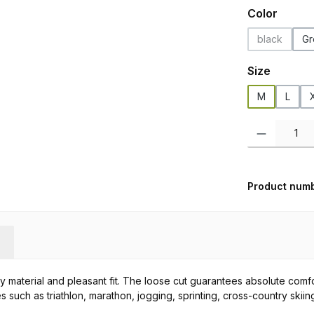
Select
Color
black
Gr
(This optio
Select
Size
M
L
Product Quanti
Product num
y material and pleasant fit. The loose cut guarantees absolute comfo
ties such as triathlon, marathon, jogging, sprinting, cross-country skii