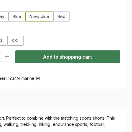
ey
Blue
Navy blue
Red
n is currently unavailable.)
XL
XXL
ty: Enter the desired amount or use the buttons to increase or decre
Add to shopping cart
ber:
1934N_marine_M
rt. Perfect to combine with the matching sports shorts. This
ng, walking, trekking, hiking, endurance sports, football,