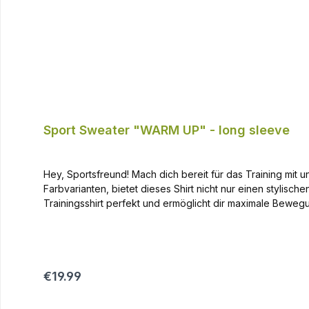
Sport Sweater "WARM UP" - long sleeve
Hey, Sportsfreund! Mach dich bereit für das Training mit unserem "WA
Farbvarianten, bietet dieses Shirt nicht nur einen stylisc
Trainingsshirt perfekt und ermöglicht dir maximale Bew
Logo auf der Brust dein sportliches Outfit komplettiert. Un
hochwertigem Polyester & Elasthan. Diese Materialkombinat
Fitnessstudio im "WARM UP" Trainingsshirt und der passenden
verschiedenen Farbvarianten verfügbar Mit praktischem 1/4 Zi
Regular price:
€19.99
Kombination: "WARM UP" Jogginghose In verschiedenen Farbvarianten erhältlich Elastischer Bund mit Kordelzug für optimale Passform Praktische Seitentaschen mit Reißverschluss