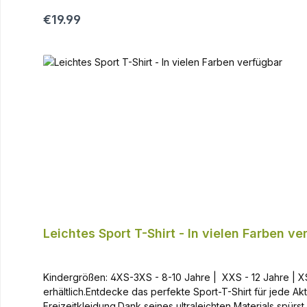
Comfortable & lightweight fit - loose cut Sleeve length
Regular price:
€19.99
Leichtes Sport T-Shirt - In vielen Farben ve
Kindergrößen: 4XS-3XS - 8-10 Jahre | XXS - 12 Jahre | XS 
erhältlich.Entdecke das perfekte Sport-T-Shirt für jede Akt
Freizeitkleidung.Dank seines ultraleichten Materials spürs