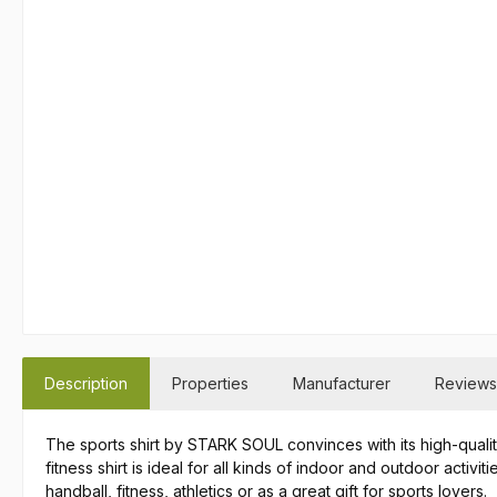
Description
Properties
Manufacturer
Reviews
The sports shirt by STARK SOUL convinces with its high-qualit
fitness shirt is ideal for all kinds of indoor and outdoor activi
handball, fitness, athletics or as a great gift for sports lovers.