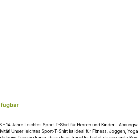
: without V-neck STARK SOUL logo print on the chest
Add to shopping cart
rfügbar
- 14 Jahre Leichtes Sport-T-Shirt für Herren und Kinder - Atmungsa
ivität! Unser leichtes Sport-T-Shirt ist ideal für Fitness, Joggen, Y
t du beim Training kaum, dass du es trägst.Es bietet dir maximale Be