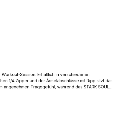
ltlich in verschiedenen
chen 1/4 Zipper und der Ärmelabschlüsse mit Ripp sitzt das
 einem angenehmen Tragegefühl, während das STARK SOUL
r separat erhältlichen "WARM UP" Trainingshose aus
 Training mit voller Power angehen. Erobere das
nd hol dir das ultimative Sporterlebnis! In
ul Logo auf der Brust Die perfekte
Bewegungsfreiheit durch hochwertiges Material aus Polyester & Elastan STARK SOUL-Logo am Oberschenkel für einen modernen Look zu der Hose