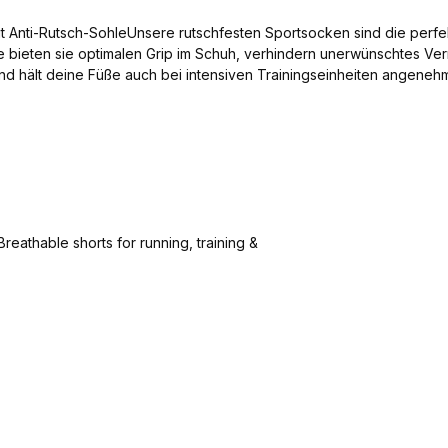
Anti-Rutsch-SohleUnsere rutschfesten Sportsocken sind die perfekte 
e bieten sie optimalen Grip im Schuh, verhindern unerwünschtes Ve
und hält deine Füße auch bei intensiven Trainingseinheiten angenehm
 Leistung verbessern und Verletzungen vorbeugen. Die ergonomisch
lt Hoher Tragekomfort – Weiches, atmungsaktives
d Vielseitig einsetzbar – Perfekt für Fußball, Laufen, Training & m
Add to shopping cart