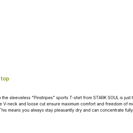
 top
 the sleeveless "Pinstripes" sports T-shirt from STARK SOUL is just th
e. The V-neck and loose cut ensure maximum comfort and freedom of mo
his means you always stay pleasantly dry and can concentrate fully 
es.Whether you love football, basketball, jogging, sprinting, cross-co
ss, athletics or as a great gift for sports lovers.Convince yourself of 
d be ready for hard training sessions! Breathable material made of