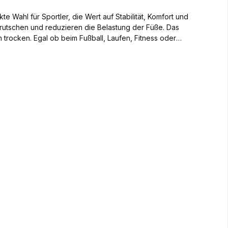
Wahl für Sportler, die Wert auf Stabilität, Komfort und
rrutschen und reduzieren die Belastung der Füße. Das
 trocken. Egal ob beim Fußball, Laufen, Fitness oder
e Passform schmiegt sich perfekt an den Fuß an,
ehr Ergonomische Passform – Optimaler Sitz für höchsten