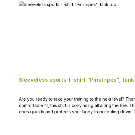
Sleeveless sports T-shirt "Pinstripes", tank
Are you ready to take your training to the next level? Then
comfortable fit, this shirt is convincing all along the lin
dries quickly and protects your body from cooling down. T
makes the shirt a real eye-catcher and must-have for athlet
shirt is your perfect companion! It is also perfect for fitne
STARK SOUL "Pinstripes" sports T-shirt.Order it today an