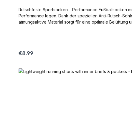
Rutschfeste Sportsocken – Performance Fußballsocken mit 
Performance legen. Dank der speziellen Anti-Rutsch-Sohl
atmungsaktive Material sorgt für eine optimale Belüftung 
anderen Sportarten – mit diesen Socken kannst du deine
während verstärkte Zonen zusätzlichen Schutz bieten. Vorteile auf einen Blick: Maximaler Grip – Anti-Rutsch-Sohle für perfekten Ha
Material Blasenprävention – Reduzierter Reibungswiderstan
Komfort
Regular price:
€8.99