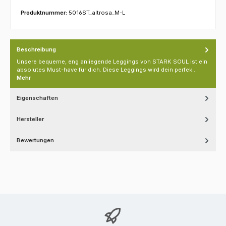
Produktnummer:
5016ST_altrosa_M-L
Beschreibung
Unsere bequeme, eng anliegende Leggings von STARK SOUL ist ein
absolutes Must-have für dich. Diese Leggings wird dein perfek…
Mehr
Eigenschaften
Hersteller
Bewertungen