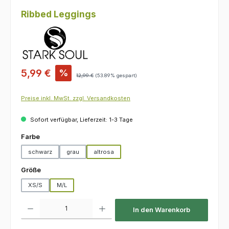
Ribbed Leggings
Verkaufspreis:
5,99 €
%
Regulärer Preis:
12,99 €
(53.89% gespart)
Preise inkl. MwSt. zzgl. Versandkosten
Sofort verfügbar, Lieferzeit: 1-3 Tage
auswählen
Farbe
schwarz
grau
altrosa
auswählen
Größe
XS/S
M/L
Produkt Anzahl: Gib den gewünschten Wert ein oder benutze die Schaltfl
In den Warenkorb