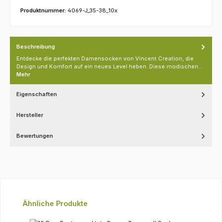
Produktnummer:
4069-J_35-38_10x
Beschreibung
Entdecke die perfekten Damensocken von Vincent Creation, die
Design und Komfort auf ein neues Level heben. Diese modischen…
Mehr
Eigenschaften
Hersteller
Bewertungen
Produktgalerie überspringen
Ähnliche Produkte