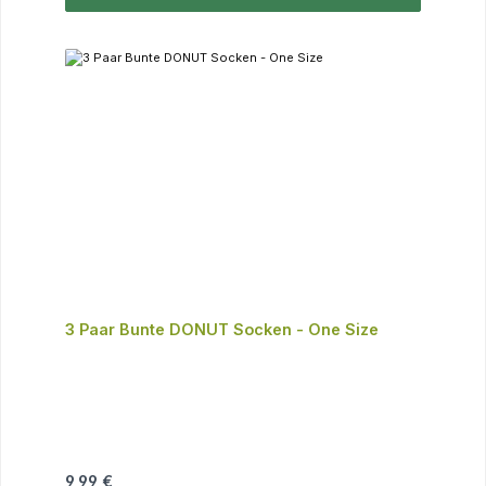
3 Paar Bunte DONUT Socken - One Size
Regulärer Preis:
9,99 €