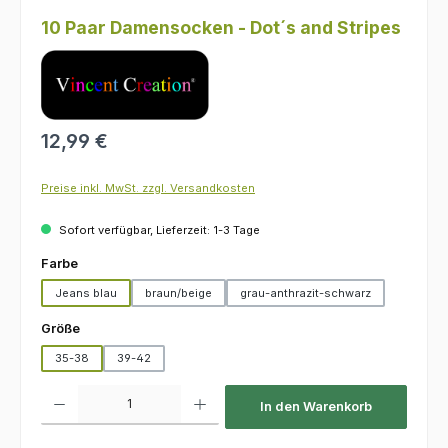
10 Paar Damensocken - Dot´s and Stripes
Regulärer Preis:
12,99 €
Preise inkl. MwSt. zzgl. Versandkosten
Sofort verfügbar, Lieferzeit: 1-3 Tage
auswählen
Farbe
Jeans blau
braun/beige
grau-anthrazit-schwarz
auswählen
Größe
35-38
39-42
Produkt Anzahl: Gib den gewünschten Wert ein oder benutze die Schaltfl
In den Warenkorb